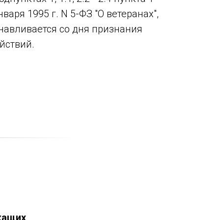
варя 1995 г. N 5-ФЗ "О ветеранах",
навливается со дня признания
йствий.
жащих