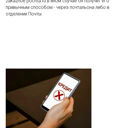
zakaznoe.pochta.ru в ином случае он получит его
привычным способом - через почтальона либо в
отделении Почты.